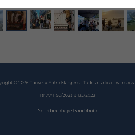
right © 2026 Turismo Entre Margens - Todos os direitos reserv
RNAAT 50/2023 e 132/2023
Política de privacidade